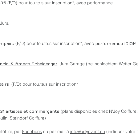
-35
(
F/D) pour tou.te.s sur inscription*, avec performance
 Jura
 impairs
(
F/D) pour tou.te.s sur inscription*, avec
performance IDIOM
cini & Branca Scheidegger
,
Jura Garage (bei schlechtem Wetter Ge
pairs
(F/D) pour tou.te.s sur inscription*
es 31 artistes et commerçants
(plans disponibles chez N'Joy Coiffure
in, Steindorf Coiffure)
tôt ici, par
Facebook
ou par mail à
info@artyevent.ch
(indiquer votre