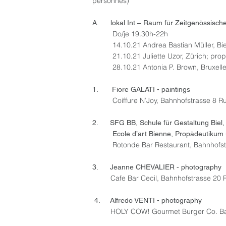
personnes)
A. lokal Int – Raum für Zeitgenö
Do/je 19.30h-22h
14.10.21 Andrea Bastian Müller, Bi
21.10.21 Juliette Uzor, Zürich; pr
28.10.21 Antonia P. Brown, Bruxel
1. Fiore GALATI 
Coiffure N’Joy, Bahnhofstrasse 
2. SFG BB, Schule für Gestaltung Biel
Ecole d’art Bienne, Propädeuti
Rotonde Bar Restaurant, Bahnhofst
3. Jeanne CHEVALIER - photography
Cafe Bar Cecil, Bahnhofstrasse 20 
4. Alfredo VENTI - photography
HOLY COW! Gourmet Burger Co. Bah