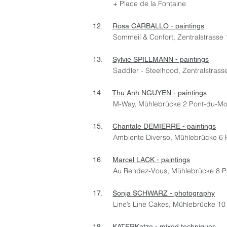
+ Place de la Fontaine
12.
Rosa CARBALLO - paintings
Sommeil & Confort, Zentralstrasse
13.
Sylvie SPILLMANN - paintings
Saddler - Steelhood, Zentralstrass
14.
Thu Anh NGUYEN - paintings
M-Way, Mühlebrücke 2 Pont-du-Mo
15.
Chantale DEMIERRE - paintings
Ambiente Diverso, Mühlebrücke 6 
16.
Marcel LACK - paintings
Au Rendez-Vous, Mühlebrücke 8 P
17.
Sonja SCHWARZ - photography
Line’s Line Cakes, Mühlebrücke 10
18. KATERKatze - mixed techniques