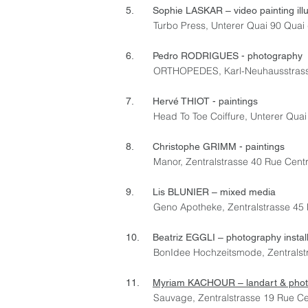
5. Sophie LASKAR – video painting illu
Turbo Press, Unterer Quai 90 Quai
6. Pedro RODRIGUES - photography
ORTHOPEDES, Karl-Neuhausstrass
7. Hervé THIOT - paintings
Head To Toe Coiffure, Unterer Qua
8. Christophe GRIMM - paintings
Manor, Zentralstrasse 40 Rue Cent
9. Lis BLUNIER – mixed media
Geno Apotheke, Zentralstrasse 45 
10. Beatriz EGGLI – photography install
BonIdee Hochzeitsmode, Zentralst
11.
Myriam KACHOUR – landart & pho
Sauvage, Zentralstrasse 19 Rue Ce