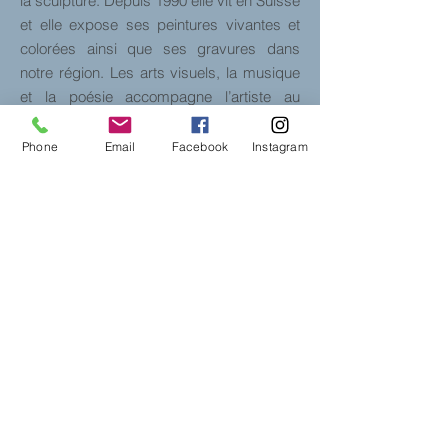
la sculpture. Depuis 1990 elle vit en Suisse
et elle expose ses peintures vivantes et
colorées ainsi que ses gravures dans
notre région. Les arts visuels, la musique
et la poésie accompagne l’artiste au
quotidien.
Phone
Email
Facebook
Instagram
bei
Sommeil & confort
Rue Centrale 11
2502 Bienne
www.sommeiletconfort.ch
Lundi Fermé
Mardi 10:00 - 12:00 14:00 - 18:30
Mercredi 14:00 - 18:30
Jeudi 10:00 - 12:00 14:00 - 18:30
Vendredi 10:00 - 12:00 14:00 - 18:30
Samedi 10:00 - 16:00