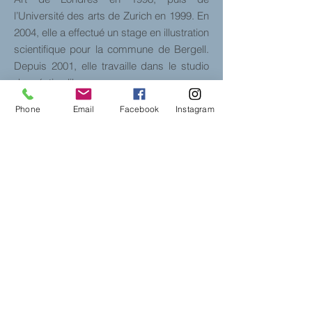
l’Université des arts de Zurich en 1999. En
2004, elle a effectué un stage en illustration
scientifique pour la commune de Bergell.
Depuis 2001, elle travaille dans le studio
de création libre.
Les connexions et les liens des synapses,
Phone
Email
Facebook
Instagram
photographiés et reflétées, si fragiles et si
forts à la fois.
Chez
Line's
Line Cakes
Pont-du-Moulin 10
2502 Bienne
078 803 70 71