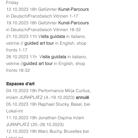
Friday
12.10.2023
18h Geführter
Kunst-Parcours
in Deutsch/Französisch Vitrinen 1-17
19.10.2023
18h Geführter
Kunst-Parcours
in Deutsch/Französisch Vitrinen 18-32
21.10.2023
11h V
isita guidata
in italiano,
vetrine //
guided art tour
in English, shop
fronts 1-17
28.10.2023
11h V
isita guidata
in italiano,
vetrine //
guided art tour
in English, shop
fronts 18-32
Espaces d'art
04.10.2023
19h Performance Mirja Curtius,
im/am JURAPLATZ
(4.-19.10.2023)
annulé
05.10.2023
19h Raphael Stucky, Basel, bei
Lokal-int
11.10.2023
19h Jonathan Ospina m/am
JURAPLATZ
(20.-28.10.2023)
12.10.2023
19h Marc Buchy, Bruxelles bei