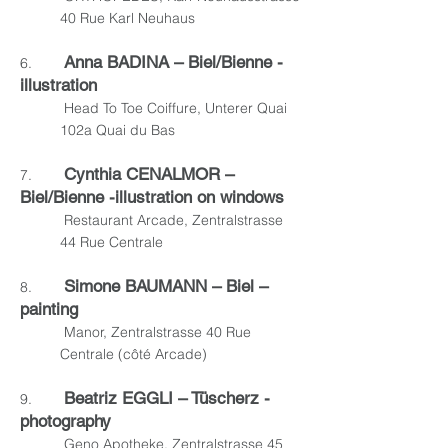
40 Rue Karl Neuhaus
Anna BADINA – Biel/Bie
nne -
6.
illustration
Head To Toe Coiffure, Unterer Quai
102a Quai du Bas
Cynthia CENALMOR –
7.
Biel/Bie
nne -illustration on windows
Restaurant Arcade, Zentralstrasse
44 Rue Centrale
Simone BAUMANN – Biel –
8.
painting
Manor, Zentralstrasse 40 Rue
Centrale (côté Arcade)
Beatriz EGGLI – Tüscherz
-
9.
photography
Geno Apotheke, Zentralstrasse 45