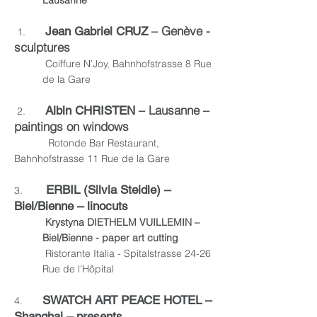
Lausanne
– Genève -
Jean Gabriel CRUZ
1.
sculptures
Coiffure N’Joy, Bahnhofstrasse 8 Rue
de la Gare
– Lausanne –
Albin CHRISTEN
2
.
paintings on windows
Rotonde Bar Restaurant,
Bahnhofstrasse 11 Rue de la Gare
ERBIL (Silvia Steidle) –
3.
Biel/Bienne – linocuts
Krystyna DIETHELM VUILLEMIN –
Biel/Bienne - paper art cutting
Ristorante Italia - Spitalstrasse 24-26
Rue de l'Hôpital
SWATCH ART PEACE HOTEL
–
4.
Shanghai – presents