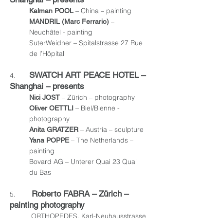
– China – painting
Kalman POOL
–
MANDRIL (Marc Ferrario)
Neuchâtel - painting
SuterWeidner – Spitalstrasse 27 Rue
de l’Hôpital
SWATCH ART PEACE HOTEL –
4.
Shanghai – presents
– Zürich – photography
Nici JOST
– Biel/Bienne -
Oliver OETTLI
photography
– Austria – sculpture
Anita GRATZER
– The Netherlands –
Yana POPPE
painting
Bovard AG – Unterer Quai 23 Quai
du Bas
Roberto FABRA – Zürich –
5.
painting photography
ORTHOPEDES, Karl-Neuhausstrasse