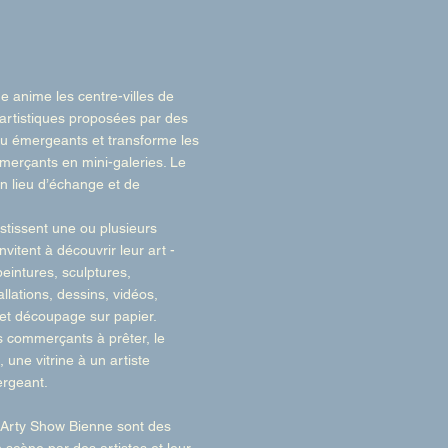
 anime les centre-villes de
artistiques proposées par des
 ou émergeants et transforme les
merçants en mini-galeries. Le
un lieu d’échange et de
estissent une ou plusieurs
invitent à découvrir leur art -
peintures,
sculptures,
tallations, dessins, vidéos,
 et découpage sur papier.
s commerçants à prêter, le
 une vitrine à un artiste
rgeant.
d’Arty Show Bienne sont des