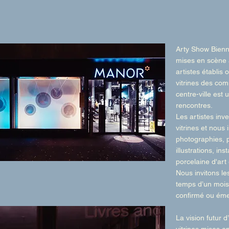
Arty Show Bienne
mises en scène 
artistes établis
vitrines des com
centre-ville est 
rencontres.
Les artistes inv
vitrines et nous 
photographies, 
illustrations, ins
porcelaine d'art
Nous invitons le
temps d’un mois,
confirmé ou éme
La vision futur 