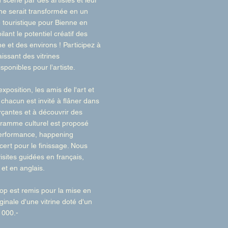
n scène par des artistes et leur
ine serait transformée en un
 touristique pour Bienne en
lant le potentiel créatif des
ne et des environs ! Participez à
aissant des vitrines
ponibles pour l’artiste.
xposition, les amis de l'art et
 chacun est invité à flâner dans
çantes et à découvrir des
gramme culturel est proposé
performance, happening
ert pour le finissage. Nous
sites guidées en français,
 et en anglais.
hop
est remis pour la mise en
ginale d'une vitrine doté d'un
1000.-