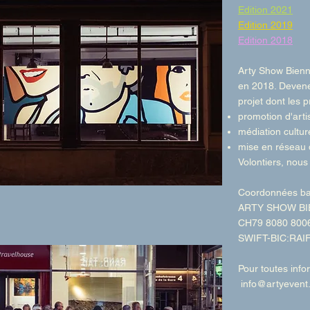
Edition 2021
Edition 2019
Edition 2018
Arty Show Bienn
en 2018. Deven
projet dont les 
promotion d'arti
médiation cultur
mise en réseau 
Volontiers, nous
Coordonnées ba
ARTY SHOW BI
CH79 8080 8006
SWIFT-BIC:RAI
Pour toutes inf
info@artyevent