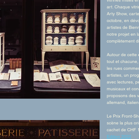
vitrines mises e
art. Chaque vitr
Arty Show, carte
octobre, en dévoi
artistes de Bien
notre projet en l
complètement dis
Autour de cette e
tout et chacune,
les rues commer
artistes, un pro
avec lectures, 
musicaux et conc
proposons des vi
allemand, italien
Le Prix Front-S
scène la plus ori
cachet de CHF 
Edition 2022