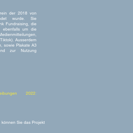
erein der 2018 von
ündet wurde. Sie
nk Fundraising, die
h ebenfalls um die
enmitteilungen,
Tiktok). Ausserdem
, sowie Plakate A3
und zur Nutzung
eibungen 2022:
e können Sie das Projekt