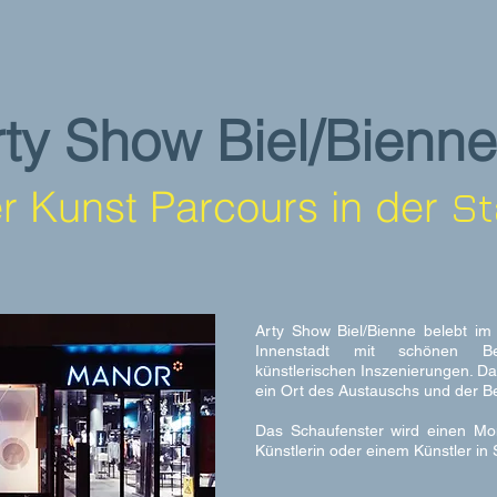
rty Show Biel/Bienne
r Kunst Parcours in der
St
Arty Show Biel/Bienne belebt im 
Innenstadt mit schönen B
künstlerischen Inszenierungen. Da
ein Ort des Austauschs und der B
Das Schaufenster wird einen Mo
Künstlerin oder einem Künstler in