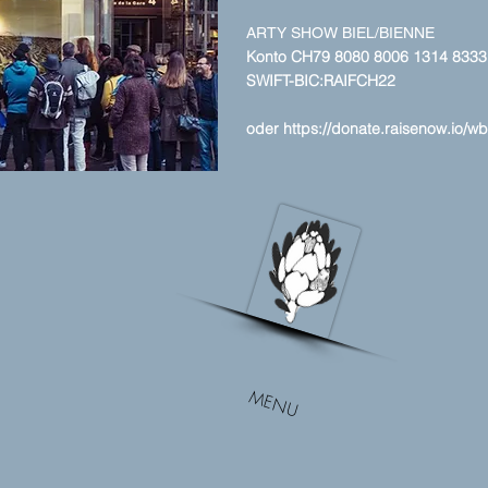
ARTY SHOW BIEL/BIENNE
Konto CH79 8080 8006 1314 8333
SWIFT-BIC:RAIFCH22
oder
https://donate.raisenow.io/w
MENU