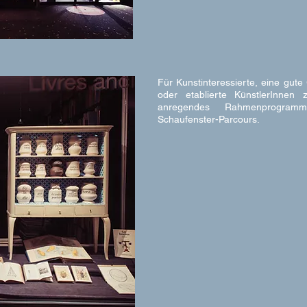
Für Kunstinteressierte, eine gut
oder etablierte KünstlerInnen 
anregendes Rahmenprogramm
Schaufenster-Parcours.