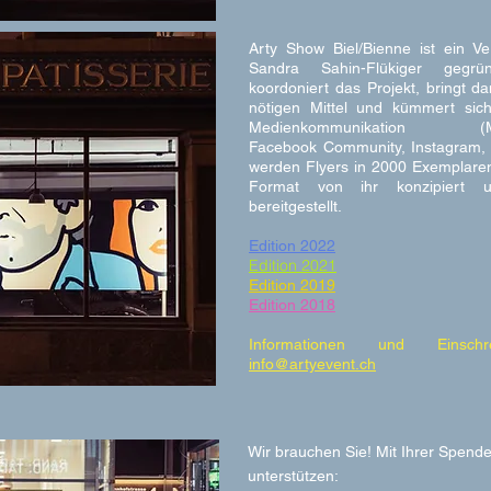
Arty Show Biel/Bienne ist ein V
Sandra Sahin-Flükiger gegr
koordoniert das Projekt, bringt da
nötigen Mittel und kümmert sic
Medienkommunikation (Medi
Facebook Community, Instagram, 
werden Flyers in 2000 Exemplaren
Format von ihr konzipiert 
bereitgestellt.
Edition 2022
Edition 2021
Edition 2019
Edition 2018
Informationen und Einschr
info@artyevent.ch
Wir brauchen Sie! Mit Ihrer Spend
unterstützen: