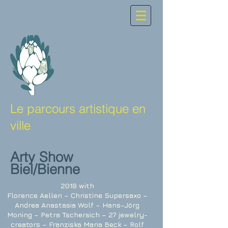
Le parcours artistique en
ville
Arty Show
Biel/Bienne
2018 with
Florence Aellen – Christine Supersaxo –
Andrea Anastasia Wolf – Hans-Jörg
Moning – Petra Tschersich – 27 jewelry-
creators – Franziska Maria Beck – Rolf