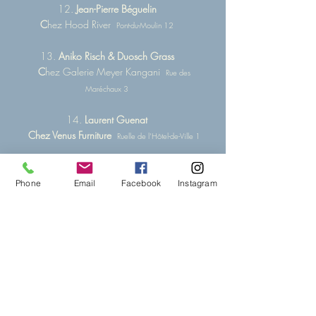
12.
Jean-Pierre Béguelin
C
hez Hood River
Pont-du-Moulin 12
13.
Aniko Risch & Duosch Grass
C
hez Galerie Meyer Kangani
Rue des
Maréchaux 3
14.
Laurent Guenat
Chez Venus Furniture
Ruelle de l’Hôtel-de-Ville 1
15.
Isabelle Hofer-Margraitner
C
hez Edu's
Phone
Email
Facebook
Instagram
Rue des Maréchaux 8
16.
Simon Beuret
Chez Batavia
Rue de l'Eglise 1
17. Susan Mezquita
Chez Mademoiselle Pompom
Rue du Collège 1
18. Massimo Piovesan