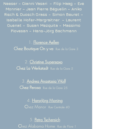
Neeser – Gianni Vasari – Filip Haag – Eve
Monnier – Jean Pierre Béguelin – Aniko
Risch & Duosch Grass – Simon Beuret –
Isabelle Hofer-Margraitner – Laurent
Guenat – Susan Mezquita – Massimo
Piovesan – Hans-Jörg Bachmann
1.
Florence Aellen
Chez Boutique On y va
Rue de la Gare 3
2.
Christine Supersaxo
Chez La Werkstadt
Rue de la Gare 5
3.
Andrea Anastasia Wolf
Chez Perosa
Rue de la Gare 25
4.
Hans-Jörg Moning
C
hez Manor
Rue Centrale 40
5.
Petra Tschersich
C
hez Alabama Home
Rue de Flore 1