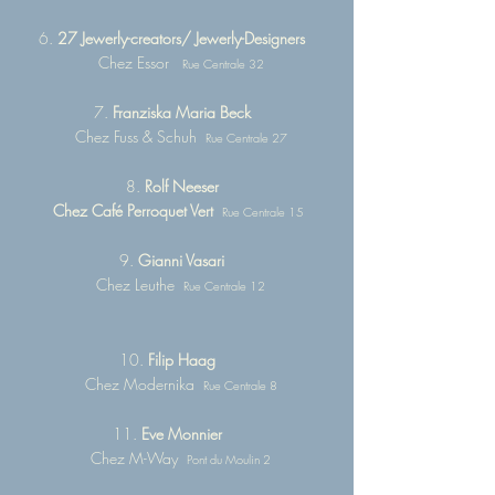
6.
27 Jewerly-creators/ Jewerly-Designers
Chez Essor
Rue Centrale 32
7.
Franziska Maria Beck
Chez Fuss & Schuh
Rue Centrale 27
8.
Rolf Neeser
Chez Café Perroquet Vert
Rue Centrale 15
9.
Gianni Vasari
Chez Leuthe
Rue Centrale 12
10.
Filip Haag
Chez Modernika
Rue Centrale 8
11.
Eve Monnier
Chez M-Way
Pont du Moulin 2