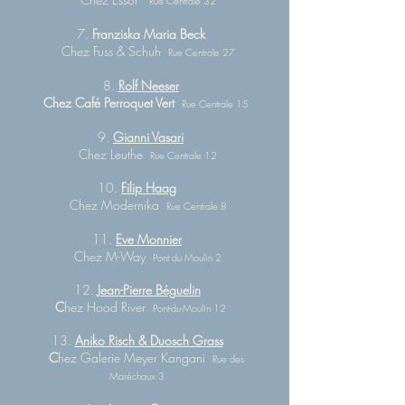
Rue Centrale 32
7.
Franziska Maria Beck
Chez Fuss & Schuh
Rue Centrale 27
8.
Rolf Neeser
Chez Café Perroquet Vert
Rue Centrale 15
9.
Gianni Vasari
Chez Leuthe
Rue Centrale 12
10.
Filip Haag
Chez Modernika
Rue Centrale 8
11.
Eve Monnier
Chez M-Way
Pont du Moulin 2
12.
Jean-Pierre Béguelin
C
hez Hood River
Pont-du-Moulin 12
13.
Aniko Risch & Duosch Grass
C
hez Galerie Meyer Kangani
Rue des
Maréchaux 3