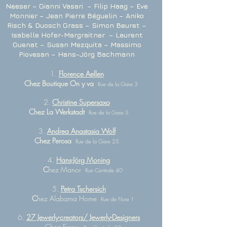
Neeser – Gianni Vasari – Filip Haag – Eve
Monnier – Jean Pierre Béguelin – Aniko
Risch & Duosch Grass – Simon Beuret –
Isabelle Hofer-Margraitner – Laurent
Guenat – Susan Mezquita – Massimo
Piovesan – Hans-Jörg Bachmann
1.
Florence Aellen
Chez Boutique On y va
Rue de la Gare 3
2.
Christine Supersaxo
Chez La Werkstadt
Rue de la Gare 5
3.
Andrea Anastasia Wolf
Chez Perosa
Rue de la Gare 25
4.
Hans-Jörg Moning
C
hez Manor
Rue Centrale 40
5.
Petra Tschersich
C
hez Alabama Home
Rue de Flore 1
6.
27 Jewerly-creators/ Jewerly-Designers
Chez Essor