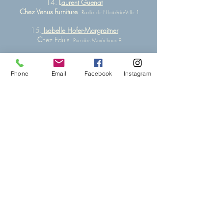
14.
L
aurent Guenat
Chez Venus Furniture
Ruelle de l’Hôtel-de-Ville 1
15.
Isabelle Hofer-Margraitner
C
hez Edu's
Rue des Maréchaux 8
16.
Simon Beuret
Chez Batavia
Rue de l'Eglise 1
Phone
Email
Facebook
Instagram
17.
Susan Mezquita
Chez Mademoiselle Pompom
Rue du Collège 1
18.
Massimo Piovesan
Chez Bubblelab/ Econest
Rue Basse 34
19.
Hans-Jörg Bachmann
Restaurant St-Gervais
Rue Basse 21