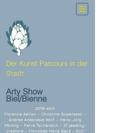
Der Kunst Parcours in der
Stadt
Arty Show
Biel/Bienne
2018 with
Florence Aellen – Christine Supersaxo –
Andrea Anastasia Wolf – Hans-Jörg
Moning – Petra Tschersich – 27 jewelry-
creators – Franziska Maria Beck – Rolf