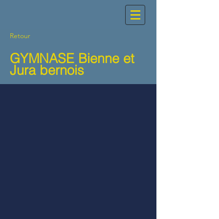
Retour
GYMNASE Bienne et
Jura bernois