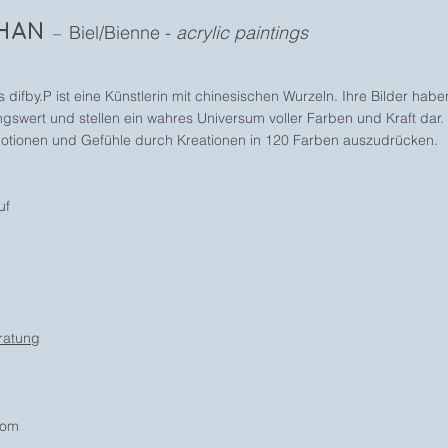
SHAN
Biel/Bienne -
acrylic paintings
–
s difby.P ist eine Künstlerin mit chinesischen Wurzeln. Ihre Bilder hab
swert und stellen ein wahres Universum voller Farben und Kraft dar. S
Emotionen und Gefühle durch Kreationen in 120 Farben auszudrücken.
uf
ratung
com