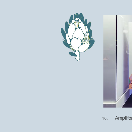
Amplif
16.