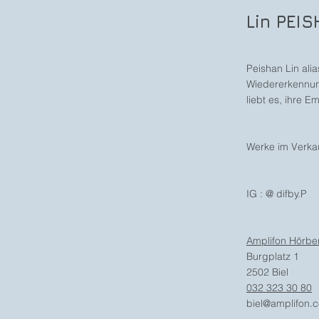
Lin PEI
Peishan Lin alia
Wiedererkennung
liebt es, ihre 
Werke im Verka
IG : @ difby.P
Amplifon Hörbe
Burgplatz 1
2502 Biel
032 323 30 80
biel@amplifon.