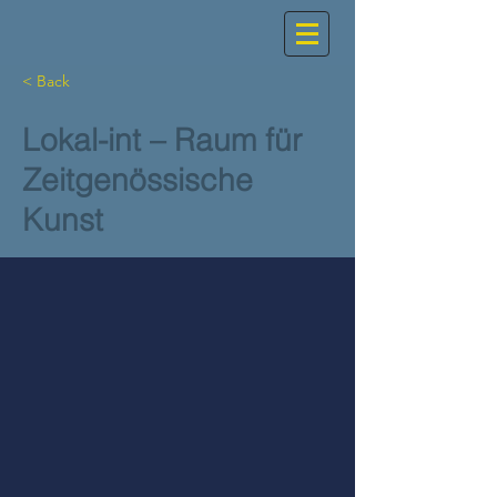
< Back
Lokal-int – Raum für
Zeitgenössische
Kunst