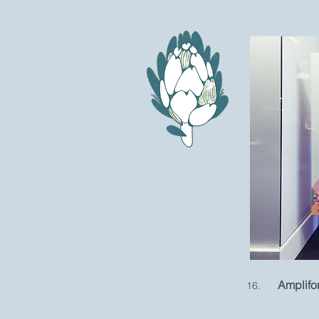
Amplif
16.