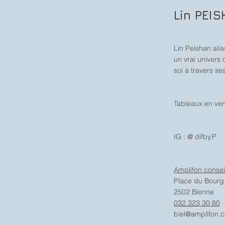
Lin PEI
Lin Peishan alia
un vrai univers 
soi à travers se
Tableaux en ven
IG : @ difby.P
Amplifon conseil
Place du Bourg
2502 Bienne
032 323 30 80
biel@amplifon.