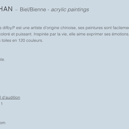
SHAN
Biel/Bienne -
acrylic paintings
–
s difby.P est une artiste d’origine chinoise, ses peintures sont facile
coloré et puissant. Inspirée par la vie, elle aime exprimer ses émotio
s toiles en 120 couleurs.
te.
 d'audition
 1
com