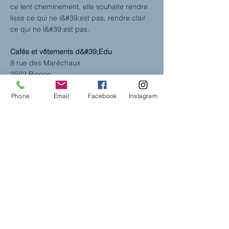
ce lent cheminement, elle souhaite rendre
lisse ce qui ne l&#39;est pas, rendre clair
ce qui ne l&#39;est pas.
Cafés et vêtements d&#39;Edu
8 rue des Maréchaux
2502 Bienne
vêtements-edus.ch
Phone
Email
Facebook
Instagram
Avec une grande attention aux détails,
nous avons réalisé notre souhait
d&#39;avoir un magasin de vêtements
unique dans la vieille ville de Bienne avec
Edu&#39;s Coffee &amp; Clothes.
Edu&#39;s combine nos passions : la
culture du café et la mode de qualité. Cette
combinaison inhabituelle a présenté un défi
au début.