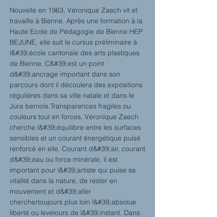
Nouvelle en 1963, Véronique Zaech vit et
travaille à Bienne. Après une formation à la
Haute Ecole de Pédagogie de Bienne HEP
BEJUNE, elle suit le cursus préliminaire à
l&#39;école cantonale des arts plastiques
de Bienne. C&#39;est un point
d&#39;ancrage important dans son
parcours dont il découlera des expositions
régulières dans sa ville natale et dans le
Jura bernois.Transparences fragiles ou
couleurs tout en forces, Véronique Zaech
cherche l&#39;équilibre entre les surfaces
sensibles et un courant énergétique puisé
renforcé en elle. Courant d&#39;air, courant
d&#39;eau ou force minérale, il est
important pour l&#39;artiste qui puise sa
vitalité dans la nature, de rester en
mouvement et d&#39;aller
cherchertoujours plus loin l&#39;absolue
liberté ou levelours de l&#39;instant. Dans