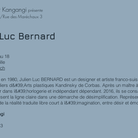
t Kangangi
présente
 3/Rue des Maréchaux 3
 Luc Bernard
au 18
lle
.ch
n 1980, Julien Luc BERNARD est un designer et artiste franco-suisse.
liers d&#39;Arts plastiques Kandinsky de Corbas. Après un maître à l
dans l&#39;horlogerie et indépendant dépendant. 2016, ils se con
tilisent la ligne claire dans une démarche de désimplification. Représ
 de la réalité traduite libre court à l&#39;imagination, entre désir et émo
gi
 3