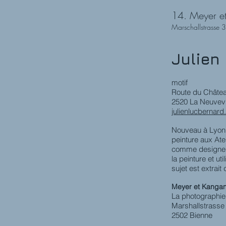
14. Meyer e
Marschallstrasse
Julien
motif
Route du Châte
2520 La Neuvevi
julienlucbernard
Nouveau à Lyon e
peinture aux Ate
comme designer 
la peinture et u
sujet est extrait
Meyer et Kangan
La photographie
Marshallstrasse
2502 Bienne