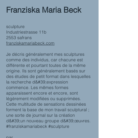
Franziska Maria Beck
sculpture
Industriestrasse 11b
2553 safrans
franziskamariabeck.com
Je décris généralement mes sculptures
comme des individus, car chacune est
différente et pourtant toutes de la même
origine. Ils sont généralement basés sur
des études de petit format dans lesquelles
la recherche d&#39;expression
commence. Les mêmes formes
apparaissent encore et encore, sont
légèrement modifiées ou supprimées.
Cette multitude de sensations dessinées
forment la base de mon travail sculptural ;
une sorte de journal sur la création
d&#39;un nouveau groupe d&#39;œuvres.
#franziskamariabeck #sculpture
par