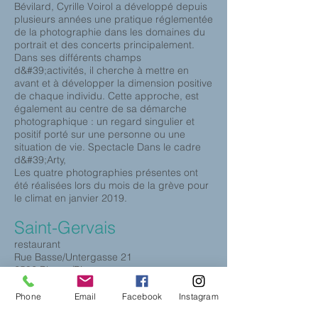
Bévilard, Cyrille Voirol a développé depuis
plusieurs années une pratique réglementée
de la photographie dans les domaines du
portrait et des concerts principalement.
Dans ses différents champs
d&#39;activités, il cherche à mettre en
avant et à développer la dimension positive
de chaque individu. Cette approche, est
également au centre de sa démarche
photographique : un regard singulier et
positif porté sur une personne ou une
situation de vie. Spectacle Dans le cadre
d&#39;Arty,
Les quatre photographies présentes ont
été réalisées lors du mois de la grève pour
le climat en janvier 2019.
Saint-Gervais
restaurant
Rue Basse/Untergasse 21
2502 Bienne/Bienne
stgervais.ch
Phone
Email
Facebook
Instagram
Le St. Gervais est une institution biennoise.