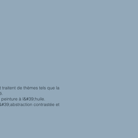
 traitent de thèmes tels que la
é.
peinture à l&#39;huile.
l&#39;abstraction contrastée et