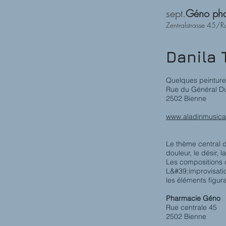
sept.
Géno ph
Zentralstrasse 45/R
Danila 
Quelques peinture
Rue du Général Du
2502 Bienne
www.aladinmusica
Le thème central d
douleur, le désir, 
Les compositions c
L&#39;improvisatio
les éléments figura
Pharmacie Géno
Rue centrale 45
2502 Bienne