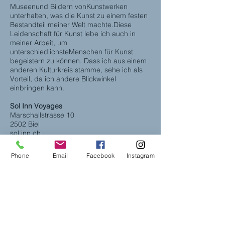
Museenund Bildern vonKunstwerken
unterhalten, was die Kunst zu einem festen
Bestandteil meiner Welt machte.Diese
Leidenschaft für Kunst lebe ich auch in
meiner Arbeit, um
unterschiedlichsteMenschen für Kunst
begeistern zu können. Dass ich aus einem
anderen Kulturkreis stamme, sehe ich als
Vorteil, da ich andere Blickwinkel
einbringen kann.
Sol Inn Voyages
Marschallstrasse 10
2502 Biel
sol.inn.ch
La création de l’agence Sol Inn Voyages
Phone
Email
Facebook
Instagram
remonte à 1991. Établis dans un édifice du
16ème siècle au cœur de la vieille ville de
Biel/Bienne, nos bureaux possèdent un
charme tout particulier. Nous nous
adaptons avec succès depuis plus de 25
ans aux grandes transformations du
marché du voyage. Celles-ci ont stimulé
notre sens de l’adaptation et forgé au sein