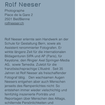
Rolf Neeser
Photographe
Place de la Gare 2
2501 Biel/Bienne
rolfneeser.ch
Rolf Neeser erlernte sein Handwerk an der
Schule für Gestaltung Bern, sowie als
Assistent renommierter Fotografen. Er
wirkte längere Zeit für die internationalen
Bildagenturen SIPA und AP (Paris), für
Keystone, den Ringier Axel Springer-Media
AG, sowie Tamedia. Zuletzt für die
französischsprachige L’Illustré . Seit 35
Jahren ist Rolf Neeser als freischaffender
Fotograf tätig. Den wachsamen Augen
Neesers entgehen aber auch Menschen
jenseits des Rampenlichtes nicht: So
entstehen immer wieder vielschichtig und
feinfühlig inszenierte Porträts und
Reportagen über Menschen des Alltags,
schillernde Persönlichkeiten und